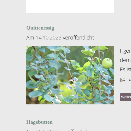
Quittenessig
Am
14.10.2023
veröffentlicht
Irge
dem 
Es i
gena
Weite
Hagebutten