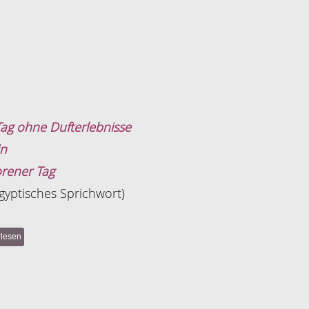
Tag ohne Dufterlebnisse
in
orener Tag
ägyptisches Sprichwort)
rlesen