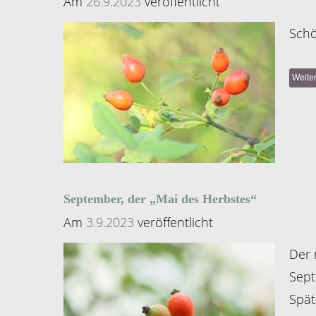
Am
26.9.2023
veröffentlicht
Schö
Weite
September, der „Mai des Herbstes“
Am
3.9.2023
veröffentlicht
Der 
Sept
Spä