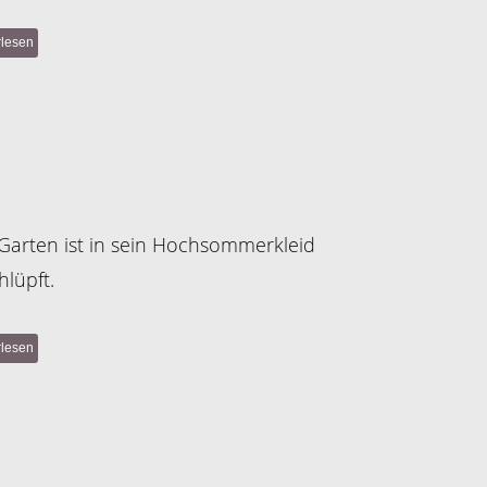
rlesen
Garten ist in sein Hochsommerkleid
hlüpft.
rlesen