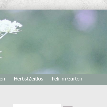
nen
HerbstZeitlos
Feli im Garten