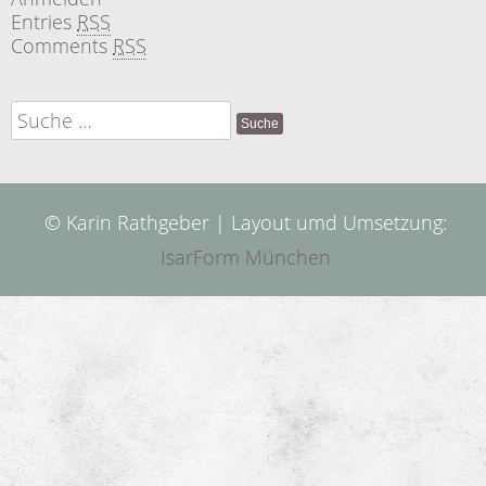
Entries
RSS
Comments
RSS
Suche
nach:
© Karin Rathgeber | Layout umd Umsetzung:
IsarForm München