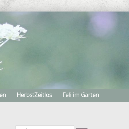
nen
HerbstZeitlos
Feli im Garten