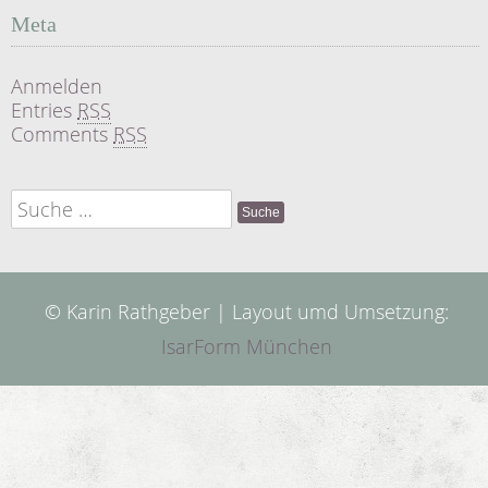
Meta
Anmelden
Entries
RSS
Comments
RSS
Suche
nach:
© Karin Rathgeber | Layout umd Umsetzung:
IsarForm München