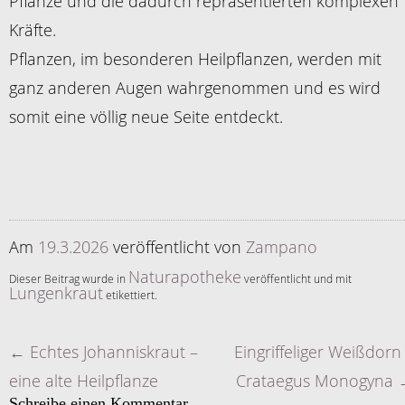
Pflanze und die dadurch repräsentierten komplexen
Kräfte.
Pflanzen, im besonderen Heilpflanzen, werden mit
ganz anderen Augen wahrgenommen und es wird
somit eine völlig neue Seite entdeckt.
Am
19.3.2026
veröffentlicht
von
Zampano
Naturapotheke
Dieser Beitrag wurde in
veröffentlicht und mit
Lungenkraut
etikettiert.
←
Echtes Johanniskraut –
Eingriffeliger Weißdorn
Artikelnavigation
eine alte Heilpflanze
Crataegus Monogyna
Schreibe einen Kommentar