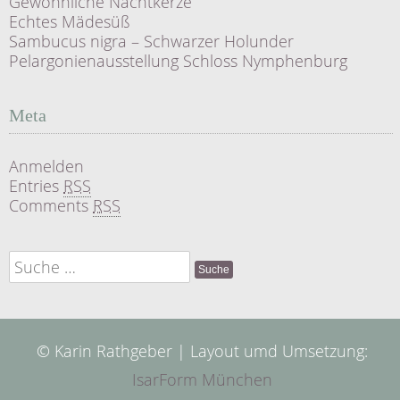
Gewöhnliche Nachtkerze
Echtes Mädesüß
Sambucus nigra – Schwarzer Holunder
Pelargonienausstellung Schloss Nymphenburg
Meta
Anmelden
Entries
RSS
Comments
RSS
Suche
nach:
© Karin Rathgeber | Layout umd Umsetzung:
IsarForm München