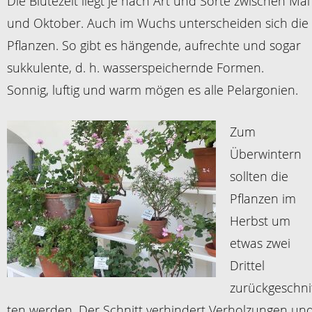
Die Blütezeit liegt je nach Art und Sorte zwischen Mai
und Oktober. Auch im Wuchs unterscheiden sich die
Pflanzen. So gibt es hängende, aufrechte und sogar
sukkulente, d. h. wasserspeichernde Formen.
Sonnig, luftig und warm mögen es alle Pelargonien.
Zum
Überwintern
sollten die
Pflanzen im
Herbst um
etwas zwei
Drittel
zurückgeschni
ten werden. Der Schnitt verhindert Verholzungen un