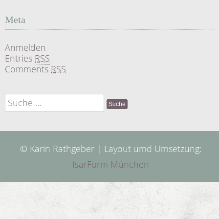
Meta
Anmelden
Entries
RSS
Comments
RSS
Suche
nach:
© Karin Rathgeber | Layout umd Umsetzung:
IsarForm München