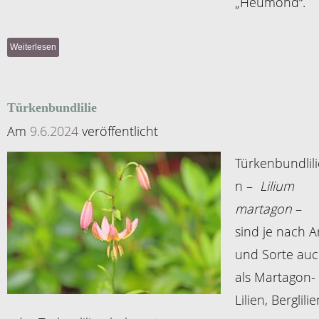
„Heumond“.
Weiterlesen
Türkenbundlilie
Am
9.6.2024
veröffentlicht
Türkenbundlili
n –
Lilium
martagon
–
sind je nach A
und Sorte au
als Martagon-
Lilien, Berglili