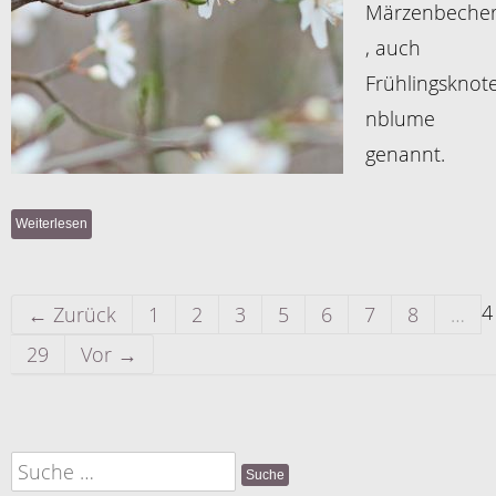
Märzenbeche
, auch
Frühlingsknot
nblume
genannt.
Weiterlesen
4
← Zurück
1
2
3
5
6
7
8
…
29
Vor →
Suche
nach: