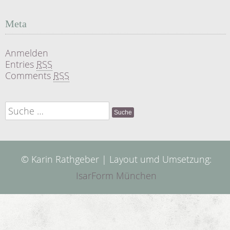
Meta
Anmelden
Entries
RSS
Comments
RSS
Suche
nach:
© Karin Rathgeber | Layout umd Umsetzung:
IsarForm München