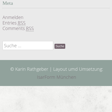
Meta
Anmelden
Entries
RSS
Comments
RSS
Suche
nach:
© Karin Rathgeber | Layout umd Umsetzung:
IsarForm München