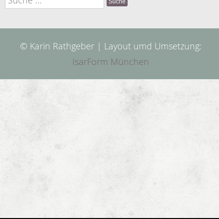
nach:
© Karin Rathgeber | Layout umd Umsetzung:
IsarForm München