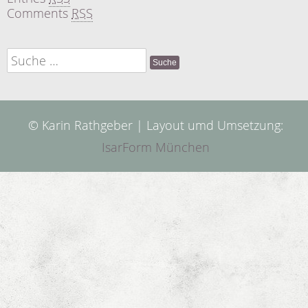
Comments
RSS
Suche
nach:
© Karin Rathgeber | Layout umd Umsetzung:
IsarForm München