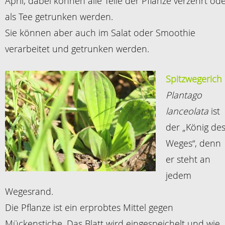
April, dabei können alle Teile der Pflanze verzehrt od
als Tee getrunken werden.
Sie können aber auch im Salat oder Smoothie
verarbeitet und getrunken werden.
Spitzwegerich
Plantago
lanceolata
ist
der „König de
Weges“, denn
er steht an
jedem
Wegesrand.
Die Pflanze ist ein erprobtes Mittel gegen
Mückenstiche. Das Blatt wird eingespeichelt und wie