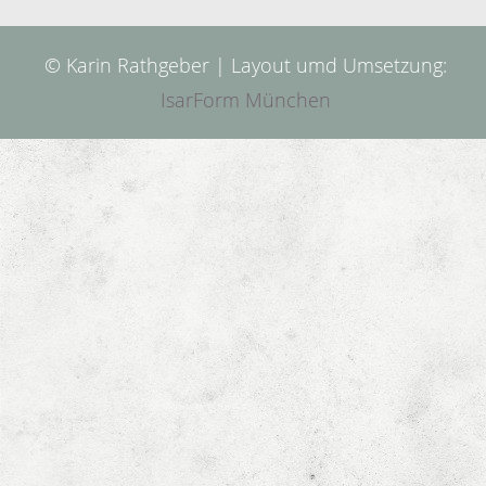
© Karin Rathgeber | Layout umd Umsetzung:
IsarForm München