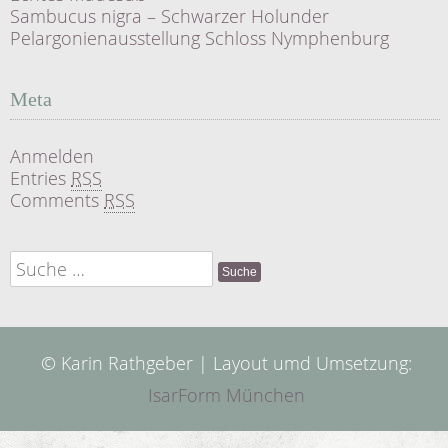
Sambucus nigra – Schwarzer Holunder
Pelargonienausstellung Schloss Nymphenburg
Meta
Anmelden
Entries
RSS
Comments
RSS
Suche
nach:
© Karin Rathgeber | Layout umd Umsetzung:
IsarForm München