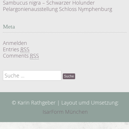
Sambucus nigra – Schwarzer Holunder
Pelargonienausstellung Schloss Nymphenburg
Meta
Anmelden
Entries
RSS
Comments
RSS
Suche
nach:
© Karin Rathgeber | Layout umd Umsetzung:
IsarForm München