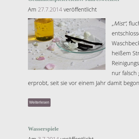
Am
27.7.2014
veröffentlicht
„Mist“
, flu
entschloss
Waschbecke
heißem Str
Reinigungs
nur falsch
erprobt, seit sie vor einem Jahr damit bego
Weiterlesen
Wasserspiele