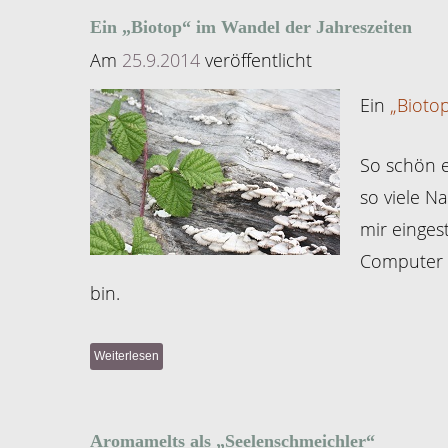
Ein „Biotop“ im Wandel der Jahreszeiten
Am
25.9.2014
veröffentlicht
Ein
„Biotop
So schön es
so viele N
mir einges
Computer v
bin.
Weiterlesen
Aromamelts als „Seelenschmeichler“