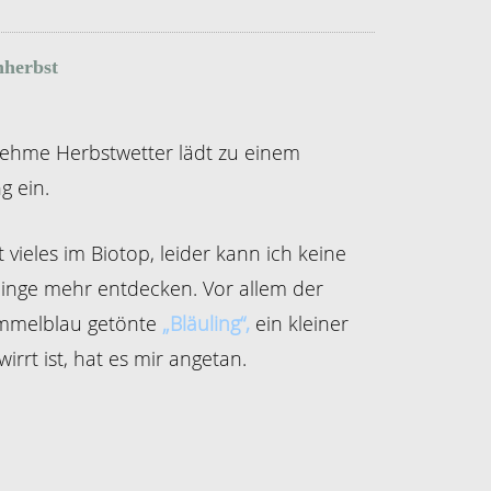
hherbst
nehme He
rbstwetter lädt zu einem
g ein.
 vieles im Biotop, leider kann ich keine
inge mehr entdecken. Vor allem der
immelblau getönte
„Bläuling“,
ein kleiner
rt ist, hat es mir angetan.