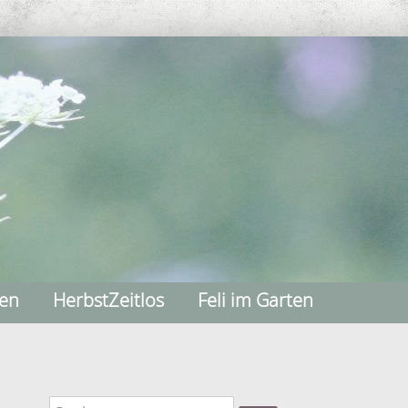
nen
HerbstZeitlos
Feli im Garten