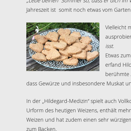
„Lebe deinen Sommer so, dass er dich im 
Jahreszeit ist somit noch etwas vom Garten
Vielleicht
ausprobie
isst.
Etwas zum 
erfand Hil
berühmte Ä
dass Gewürze und insbesondere Muskat und
In der „Hildegard-Medizin“ spielt auch Vollk
Urform des heutigen Weizens, enthält mehr 
Weizen und hat zudem einen sehr würzigen,
zum Backen.