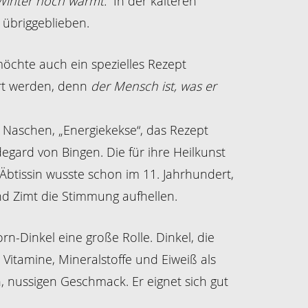
Winter noch wärmt.“
In der kälteren
 übriggeblieben.
 möchte auch ein spezielles Rezept
rt werden, denn
der
Mensch ist, was er
Naschen, „Energiekekse“, das Rezept
degard von Bingen. Die für ihre Heilkunst
btissin wusste schon im 11. Jahrhundert,
 Zimt die Stimmung aufhellen.
orn-Dinkel eine große Rolle. Dinkel, die
Vitamine, Mineralstoffe und Eiweiß als
 nussigen Geschmack. Er eignet sich gut