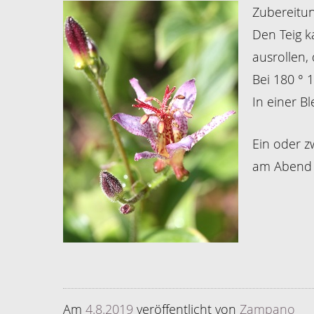
Zubereitun
Den Teig k
ausrollen,
Bei 180 ° 
In einer B
Ein oder z
am Abend 
Am
4.8.2019
veröffentlicht
von
Zampano