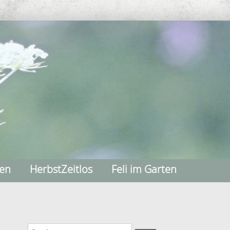
nen
HerbstZeitlos
Feli im Garten