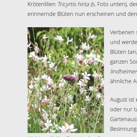
Krötenlilien
Tricyrtis hirta (
s. Foto unten), d
erinnernde Blüten nun erscheinen und de
Verbenen s
und werden
Blüten tan
ganzen So
lindheimer
ähnliche 
August ist
oder nur t
Gartenauss
Besinnung