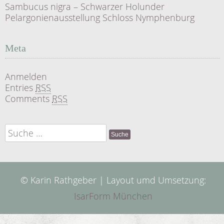
Sambucus nigra – Schwarzer Holunder
Pelargonienausstellung Schloss Nymphenburg
Meta
Anmelden
Entries
RSS
Comments
RSS
Suche
nach:
© Karin Rathgeber | Layout umd Umsetzung:
IsarForm München