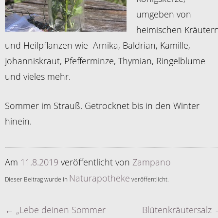
umgeben von
heimischen Kräuter
und Heilpflanzen wie Arnika, Baldrian, Kamille,
Johanniskraut, Pfefferminze, Thymian, Ringelblume
und vieles mehr.
Sommer im Strauß. Getrocknet bis in den Winter
hinein.
Am
11.8.2019
veröffentlicht
von
Zampano
Naturapotheke
Dieser Beitrag wurde in
veröffentlicht.
←
„Lebe deinen Sommer
Blütenkräutersalz
Artikelnavigation