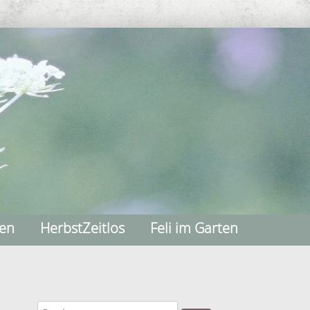
nen
HerbstZeitlos
Feli im Garten