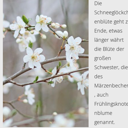
Die
Schneeglöckc
enblüte geht 
Ende, etwas
länger währt
die Blüte der
großen
Schwester, die
des
Märzenbeche
, auch
Frühlingsknot
nblume
genannt.