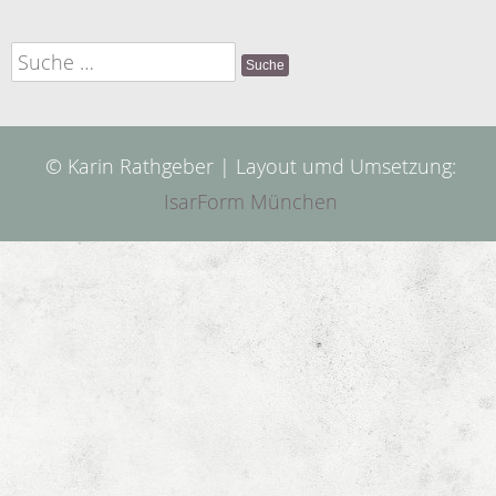
Suche
nach:
© Karin Rathgeber | Layout umd Umsetzung:
IsarForm München