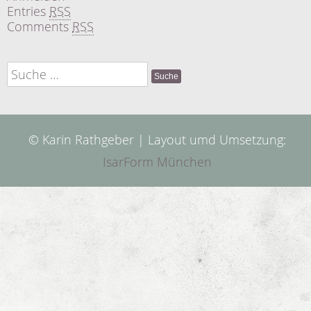
Entries
RSS
Comments
RSS
Suche
nach:
© Karin Rathgeber | Layout umd Umsetzung:
IsarForm München