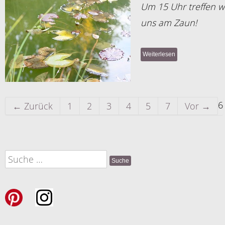
Um 15 Uhr treffen w
uns am Zaun!
Weiterlesen
6
← Zurück
1
2
3
4
5
7
Vor →
Suche
nach: