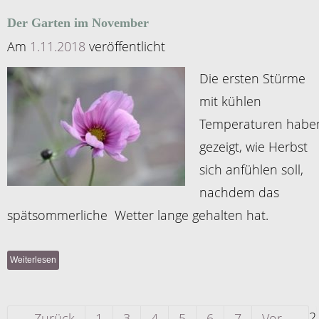
Der Garten im November
Am
1.11.2018
veröffentlicht
Die ersten Stürme
mit kühlen
Temperaturen habe
gezeigt, wie Herbst
sich anfühlen soll,
nachdem das
spätsommerliche Wetter lange gehalten hat.
Weiterlesen
2
← Zurück
1
3
4
5
6
7
Vor →